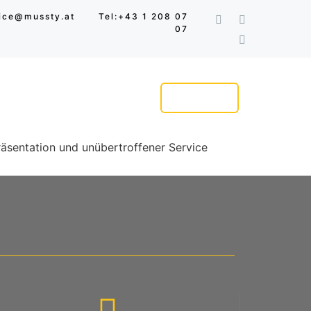
fice@mussty.at
Tel:+43 1 208 07
07
ER UNS
IMPRESSUM
KONTAKT
RESERVIERUNG
Präsentation und unübertroffener Service