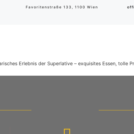
Favoritenstraße 133, 1100 Wien
of
EKARTE
ÜB
arisches Erlebnis der Superlative – exquisites Essen, tolle 