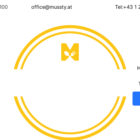
1100
office@mussty.at
Tel:+43 1
H